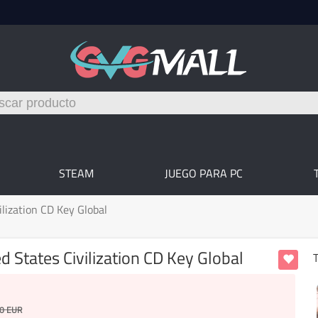
STEAM
JUEGO PARA PC
ilization CD Key Global
ed States Civilization CD Key Global
T
0
EUR