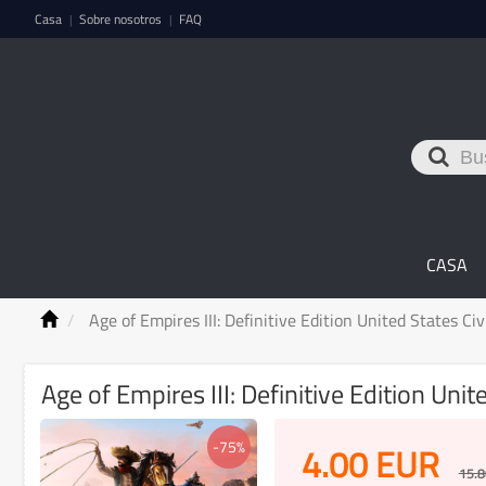
Casa
Sobre nosotros
FAQ
|
|
CASA
Age of Empires III: Definitive Edition United States Civ
Age of Empires III: Definitive Edition Unit
-75%
4.00
EUR
15.8