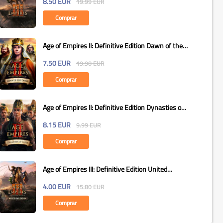
8.50
EUR
19.99
EUR
Comprar
Age of Empires II: Definitive Edition Dawn of the
Dukes...
7.50
EUR
19.90
EUR
Comprar
Age of Empires II: Definitive Edition Dynasties of
India...
8.15
EUR
9.99
EUR
Comprar
Age of Empires III: Definitive Edition United
States...
4.00
EUR
15.80
EUR
Comprar